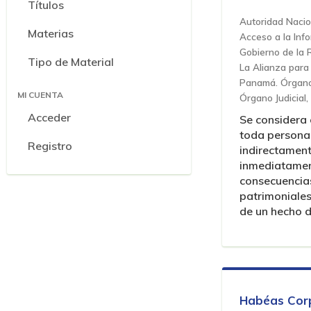
Títulos
Autoridad Nacio
Materias
Acceso a la Inf
Gobierno de la 
Tipo de Material
La Alianza para 
Panamá. Órgano 
MI CUENTA
Órgano Judicial,
Acceder
Se considera
toda persona 
Registro
indirectamen
inmediatamen
consecuencias
patrimoniales,
de un hecho de
Habéas Cor