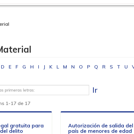
rial
Material
D
E
F
G
H
I
J
K
L
M
N
O
P
Q
R
S
T
U
Ir
ms 1-17 de 17
egal gratuita para
Autorización de salida del
del delito
país de menores de edad