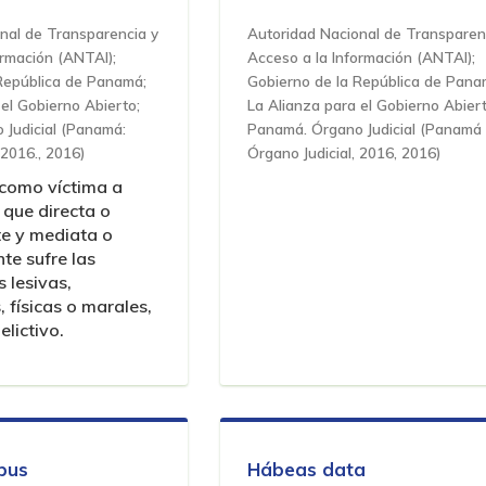
nal de Transparencia y
Autoridad Nacional de Transparen
ormación (ANTAI);
Acceso a la Información (ANTAI);
República de Panamá;
Gobierno de la República de Pana
el Gobierno Abierto;
La Alianza para el Gobierno Abiert
Judicial
(
Panamá:
Panamá. Órgano Judicial
(
Panamá 
 2016.
,
2016
)
Órgano Judicial, 2016
,
2016
)
 como víctima a
que directa o
te y mediata o
te sufre las
 lesivas,
 físicas o marales,
lictivo.
pus
Hábeas data