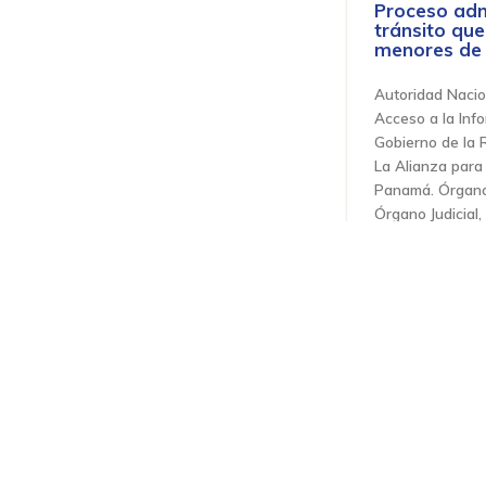
Proceso adm
tránsito que
menores de
Autoridad Nacio
Acceso a la Inf
Gobierno de la 
La Alianza para 
Panamá. Órgano 
Órgano Judicial,
Sucesión es
servidores p
Autoridad Nacio