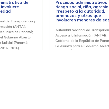
inistrativo de
Procesos administrativos
 involucre
riesgo social, riña, agresio
 edad
irrespeto a la autoridad,
amenazas y otros que
involucren menores de ed
nal de Transparencia y
ormación (ANTAI);
Autoridad Nacional de Transparen
República de Panamá;
Acceso a la Información (ANTAI);
el Gobierno Abierto;
Gobierno de la República de Pana
Judicial
(
Panamá:
La Alianza para el Gobierno Abiert
 2016.
,
2016
)
Panamá. Órgano Judicial
(
Panamá:
Órgano Judicial, 2016.
,
2016
)
pecial de
Sucesión laboral
úblicos
Autoridad Nacional de Transparen
nal de Transparencia y
Acceso a la Información (ANTAI);