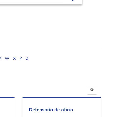
V
W
X
Y
Z
Defensoría de oficio