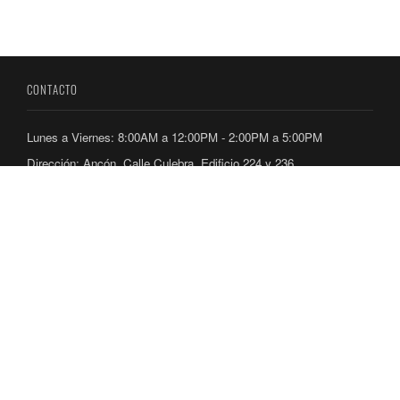
CONTACTO
Lunes a Viernes: 8:00AM a 12:00PM - 2:00PM a 5:00PM
Dirección: Ancón, Calle Culebra, Edificio 224 y 236
Teléfonos: 212-7300 / 212-7400
ENLACES
Directorio Telefónico
Ubicación de Oficinas
Consultas y Aplicaciones
REDES SOCIALES