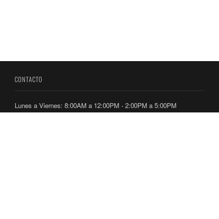
CONTACTO
Lunes a Viernes: 8:00AM a 12:00PM - 2:00PM a 5:00PM
Dirección: Ancón, Calle Culebra, Edificio 224 y 236
Teléfonos: 212-7300 / 212-7400
ENLACES
Directorio Telefónico
Ubicación de Oficinas
Consultas y Aplicaciones