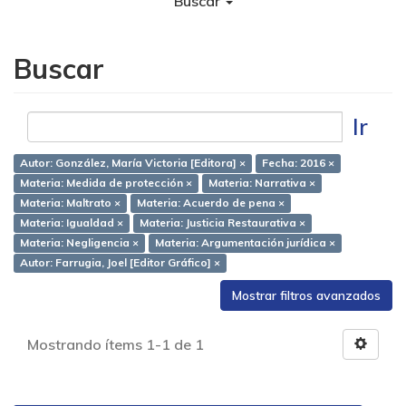
Buscar
Buscar
Ir
Autor: González, María Victoria [Editora] ×
Fecha: 2016 ×
Materia: Medida de protección ×
Materia: Narrativa ×
Materia: Maltrato ×
Materia: Acuerdo de pena ×
Materia: Igualdad ×
Materia: Justicia Restaurativa ×
Materia: Negligencia ×
Materia: Argumentación jurídica ×
Autor: Farrugia, Joel [Editor Gráfico] ×
Mostrar filtros avanzados
Mostrando ítems 1-1 de 1