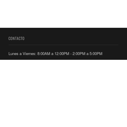
CONTACTO
Lunes a Viernes: 8:00AM a 12:00PM - 2:00PM a 5:00PM
Dirección: Ancón, Calle Culebra, Edificio 224 y 236
Teléfonos: 212-7300 / 212-7400
ENLACES
Directorio Telefónico
Ubicación de Oficinas
Consultas y Aplicaciones