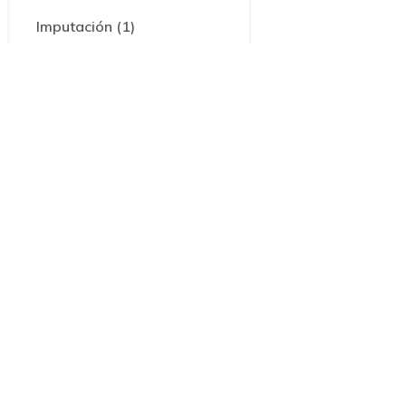
Imputación (1)
Panamá-Recurso de
casación (1)
Prerrogativa (1)
Sucesión intestada (1)
... más
Fecha
2019 (1)
Archivo(s) Existente(s)
Si
(1)