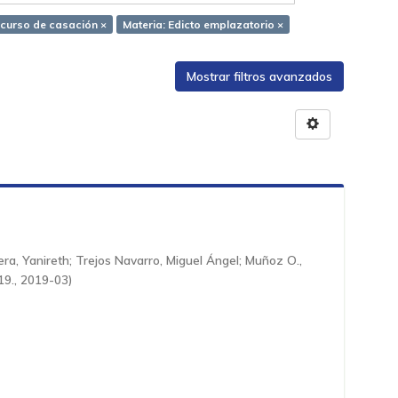
curso de casación ×
Materia: Edicto emplazatorio ×
Mostrar filtros avanzados
era, Yanireth
;
Trejos Navarro, Miguel Ángel
;
Muñoz O.,
19.
,
2019-03
)