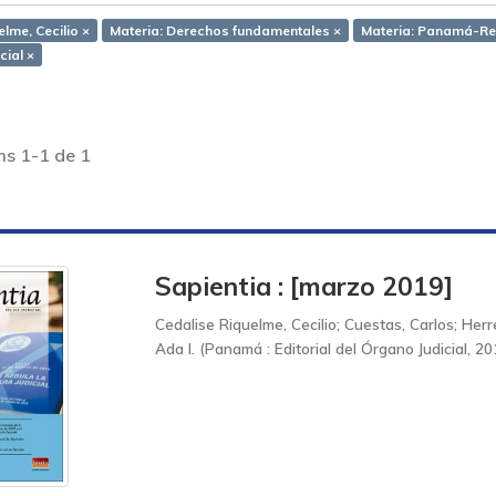
lme, Cecilio ×
Materia: Derechos fundamentales ×
Materia: Panamá-Re
cial ×
ms 1-1 de 1
Sapientia : [marzo 2019]
Cedalise Riquelme, Cecilio
;
Cuestas, Carlos
;
Herr
Ada I.
(
Panamá : Editorial del Órgano Judicial, 20