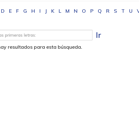
D
E
F
G
H
I
J
K
L
M
N
O
P
Q
R
S
T
U
Ir
hay resultados para esta búsqueda.