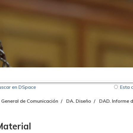
uscar en DSpace
Esta 
n General de Comunicación
DA. Diseño
DAD. Informe d
Material