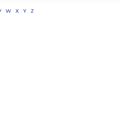
V
W
X
Y
Z