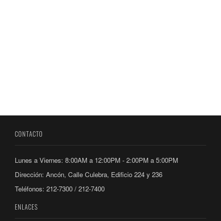
CONTACTO
Lunes a Viernes: 8:00AM a 12:00PM - 2:00PM a 5:00PM
Dirección: Ancón, Calle Culebra, Edificio 224 y 236
Teléfonos: 212-7300 / 212-7400
ENLACES